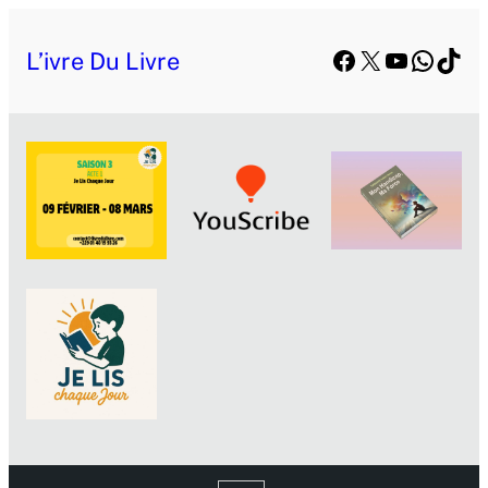
Facebook
X
YouTube
Whats
TikT
L’ivre Du Livre