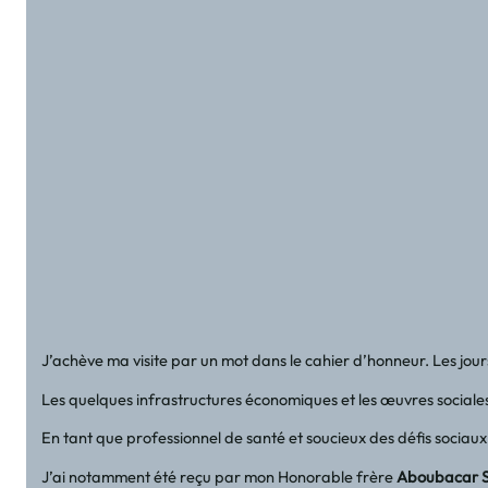
J’achève ma visite par un mot dans le cahier d’honneur. Les jour
Les quelques infrastructures économiques et les œuvres sociales
En tant que professionnel de santé et soucieux des défis sociaux q
J’ai notamment été reçu par mon Honorable frère
Aboubacar 