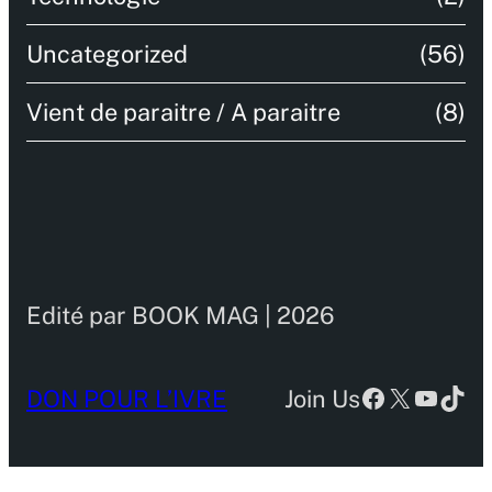
Uncategorized
(56)
Vient de paraitre / A paraitre
(8)
Edité par BOOK MAG | 2026
Facebook
X
YouTu
TikT
DON POUR L’IVRE
Join Us