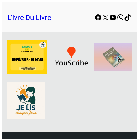
Facebook
X
YouTube
Whats
TikT
L’ivre Du Livre