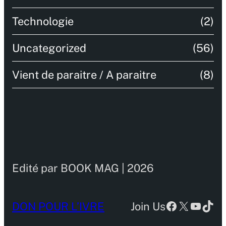
Technologie
(2)
Uncategorized
(56)
Vient de paraitre / A paraitre
(8)
Edité par BOOK MAG | 2026
Facebook
X
YouTu
TikT
DON POUR L’IVRE
Join Us