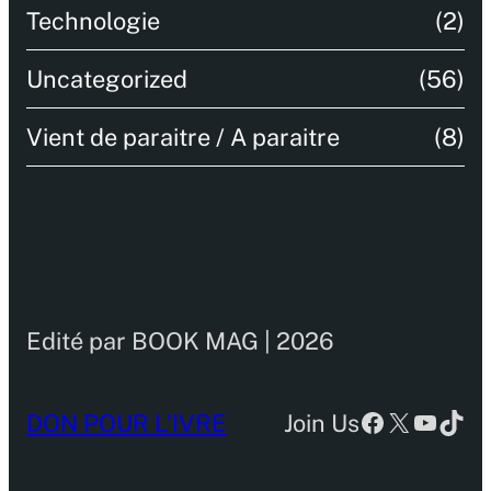
Technologie
(2)
Uncategorized
(56)
Vient de paraitre / A paraitre
(8)
Edité par BOOK MAG | 2026
Facebook
X
YouTu
TikT
DON POUR L’IVRE
Join Us