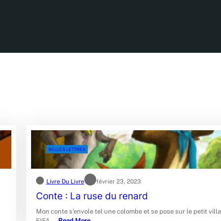
BELLES LETTRES
Livre Du Livre
février 23, 2023
Conte : La ruse du renard
Mon conte s’envole tel une colombe et se pose sur le petit vill
FIFA.…
Read More