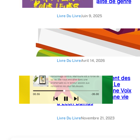
France pour l’égalité de genre
Livre Du Livre
Juin 9, 2025
« Crimes contre le devoir » :
Briston Wilfried Amoussou-
Guenou
Livre Du Livre
Avril 14, 2026
« Damas, le scintillement des
larmes » de Catherine Le
Pelletier l’audibook d’une Voix
Une Histoire qui redonne vie
à Léon Damas
Livre Du Livre
Novembre 21, 2023