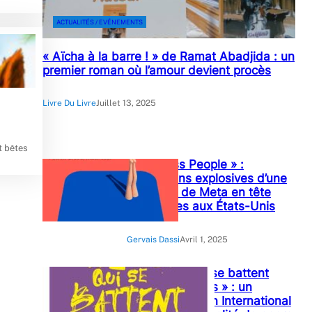
ACTUALITÉS / EVÉNEMENTS
« Aïcha à la barre ! » de Ramat Abadjida : un
premier roman où l’amour devient procès
Livre Du Livre
Juillet 13, 2025
t bêtes
« Careless People » :
Révélations explosives d’une
ex-cadre de Meta en tête
des ventes aux États-Unis
Gervais Dassi
Avril 1, 2025
« Ces filles qui se battent
pour leurs droits » : un
ouvrage de Plan International