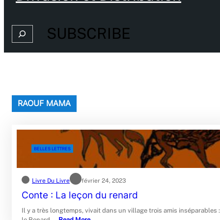
SUBSCRIBE
Search
RAOUF MAMA
BELLES LETTRES
Livre Du Livre
février 24, 2023
Conte : La leçon du renard
Il y a très longtemps, vivait dans un village trois amis inséparables :
le Renard,…
Read More