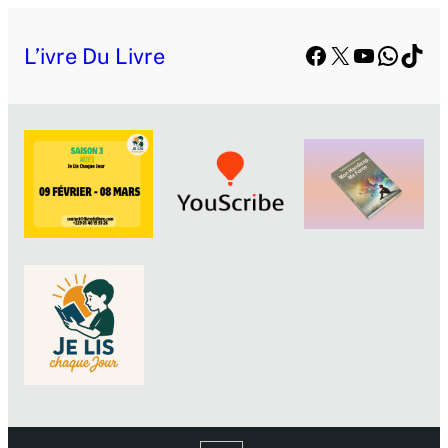
Facebook
X
YouTube
Whats
TikT
L’ivre Du Livre