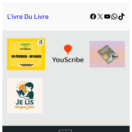
Facebook
X
YouTube
Whats
TikT
L’ivre Du Livre