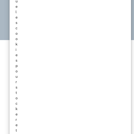
u
e
l
e
s
c
o
o
k
i
e
s
p
o
u
r
s
t
o
c
k
e
r
e
t