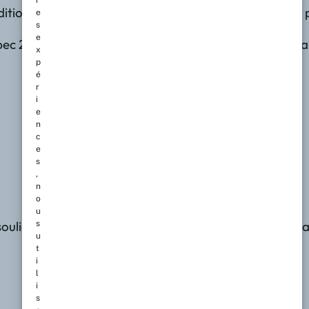
r
dition du
Salon international du livre de Québec 2027
,
e
s
e
ec 2026 confirme une nouvelle fois son rôle central dan
x
p
é
r
i
e
n
c
e
s
,
n
o
u
uligne la vitalité culturelle et littéraire de la ville. 
s
u
t
i
l
i
s