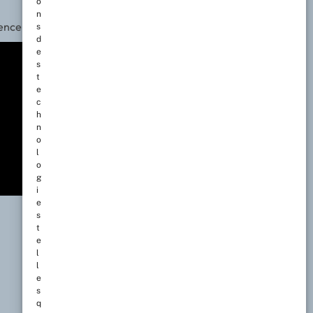
o
n
rence
s
d
e
s
t
e
c
h
n
o
l
o
g
i
e
s
t
e
l
l
e
s
q