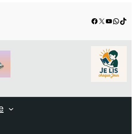
Facebook
X
YouTube
Whats
TikT
e