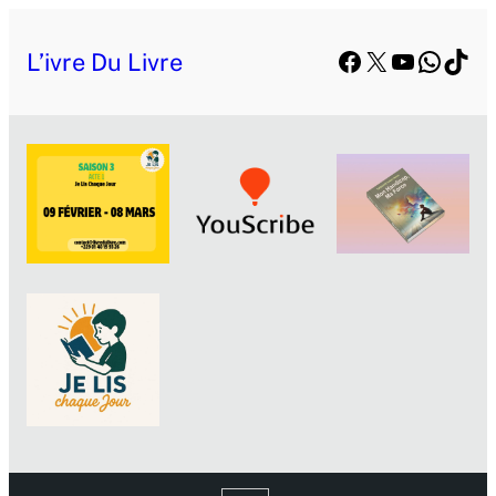
Facebook
X
YouTube
Whats
TikT
L’ivre Du Livre