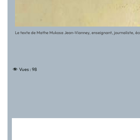
Le texte de Mathe Mukosa Jean-Vianney, enseignant, journaliste, écriv
Vues :
98