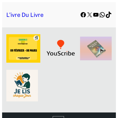
Facebook
X
YouTube
Whats
TikT
L’ivre Du Livre