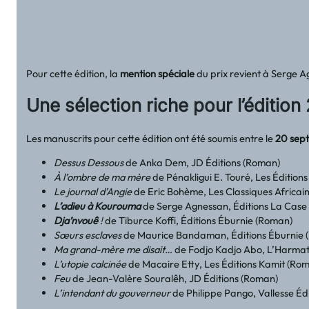
Pour cette édition, la
mention spéciale
du prix revient à Serge 
Une sélection riche pour l’édition
Les manuscrits pour cette édition ont été soumis entre le
20 sept
Dessus Dessous
de Anka Dem, JD Éditions (Roman)
À l’ombre de ma mère
de Pénakligui E. Touré, Les Éditio
Le journal d’Angie
de Eric Bohème, Les Classiques Africai
L’adieu à Kourouma
de Serge Agnessan, Éditions La Case 
Dja’nvouê
!
de Tiburce Koffi, Éditions Éburnie (Roman)
Sœurs esclaves
de Maurice Bandaman, Éditions Éburnie 
Ma grand-mère me disait…
de Fodjo Kadjo Abo, L’Harmatt
L’utopie calcinée
de Macaire Etty, Les Éditions Kamit (Ro
Feu
de Jean-Valère Souralêh, JD Éditions (Roman)
L’intendant du gouverneur
de Philippe Pango, Vallesse Éd