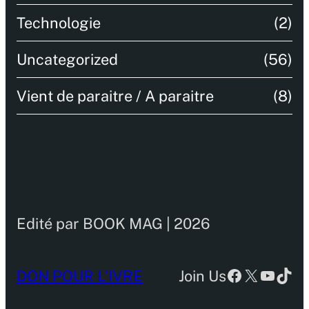
Technologie
(2)
Uncategorized
(56)
Vient de paraitre / A paraitre
(8)
Edité par BOOK MAG | 2026
Facebook
X
YouTu
TikT
DON POUR L’IVRE
Join Us