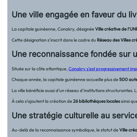
Une ville engagée en faveur du liv
La capitale guinéenne, Conakry, désignée
Ville créative de l’U
Cette désignation s’inscrit dans le cadre du
Réseau des Villes c
Une reconnaissance fondée sur une
Située sur la côte atlantique,
Conakry s’est progressivement impo
Chaque année, la capitale guinéenne accueille plus de
500 aut
La ville bénéficie aussi d’un réseau d’institutions structurantes.
À cela s’ajoutent la création de
26 bibliothèques locales
ainsi qu
Une stratégie culturelle au serv
Au-delà de la reconnaissance symbolique, le statut de
Ville cré