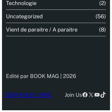
Technologie
(2)
Uncategorized
(56)
Vient de paraitre / A paraitre
(8)
Edité par BOOK MAG | 2026
Facebook
X
YouTu
TikT
DON POUR L’IVRE
Join Us