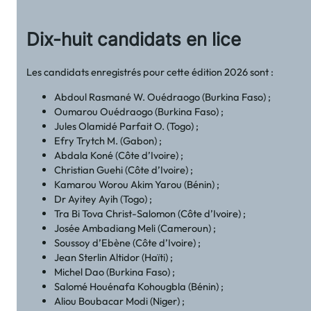
Dix-huit candidats en lice
Les candidats enregistrés pour cette édition 2026 sont :
Abdoul Rasmané W. Ouédraogo (Burkina Faso) ;
Oumarou Ouédraogo (Burkina Faso) ;
Jules Olamidé Parfait O. (Togo) ;
Efry Trytch M. (Gabon) ;
Abdala Koné (Côte d’Ivoire) ;
Christian Guehi (Côte d’Ivoire) ;
Kamarou Worou Akim Yarou (Bénin) ;
Dr Ayitey Ayih (Togo) ;
Tra Bi Tova Christ-Salomon (Côte d’Ivoire) ;
Josée Ambadiang Meli (Cameroun) ;
Soussoy d’Ebène (Côte d’Ivoire) ;
Jean Sterlin Altidor (Haïti) ;
Michel Dao (Burkina Faso) ;
Salomé Houénafa Kohougbla (Bénin) ;
Aliou Boubacar Modi (Niger) ;