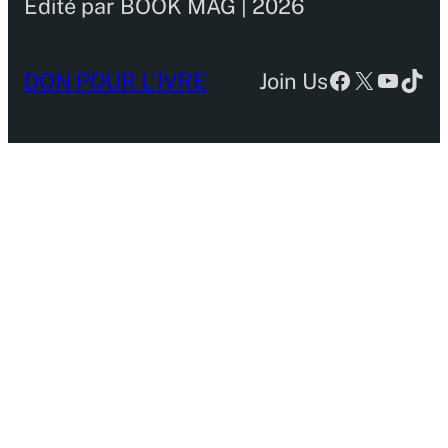
Edité par BOOK MAG | 2026
Facebook
X
YouTu
TikT
DON POUR L’IVRE
Join Us