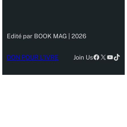
Edité par BOOK MAG | 2026
Facebook
X
YouTu
TikT
DON POUR L’IVRE
Join Us