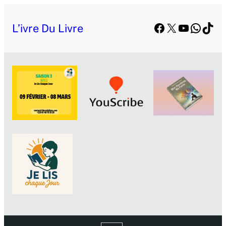
Facebook
X
YouTube
Whats
TikT
L’ivre Du Livre