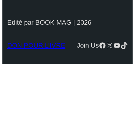
Edité par BOOK MAG | 2026
Facebook
X
YouTu
TikT
DON POUR L’IVRE
Join Us