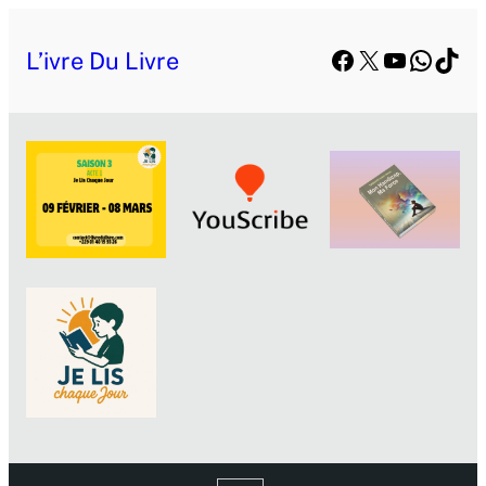
Facebook
X
YouTube
Whats
TikT
L’ivre Du Livre