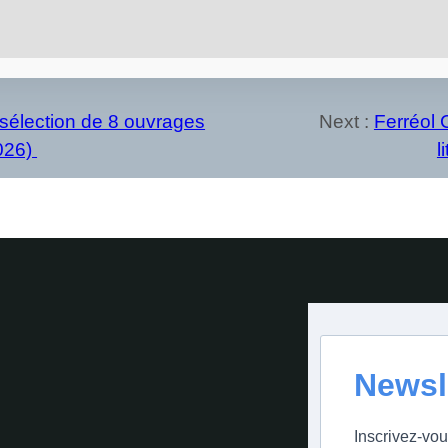
e sélection de 8 ouvrages
Next :
Ferréol 
2026)
l
Newsl
Inscrivez-vou