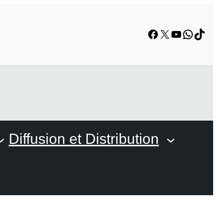
Facebook
X
YouTube
Whats
TikT
Diffusion et Distribution