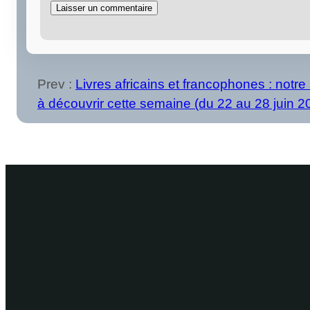
Prev :
Livres africains et francophones : notr
à découvrir cette semaine (du 22 au 28 juin 