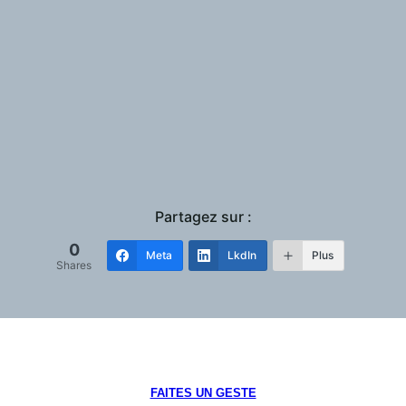
Partagez sur :
0
Meta
LkdIn
Plus
Shares
FAITES UN GESTE