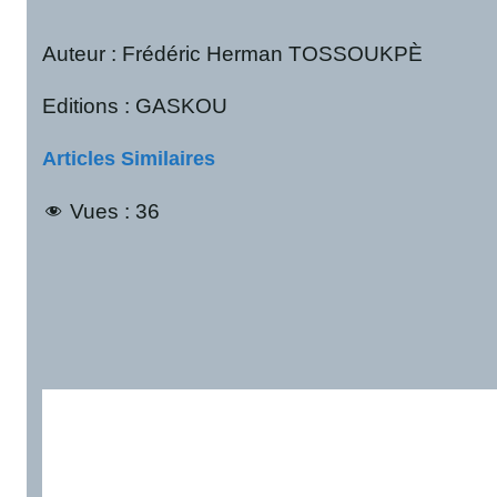
Auteur : Frédéric Herman TOSSOUKPÈ
Editions : GASKOU
Articles Similaires
Vues :
36