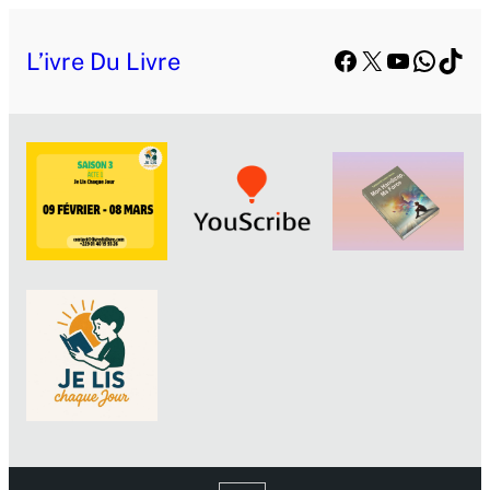
Facebook
X
YouTube
Whats
TikT
L’ivre Du Livre