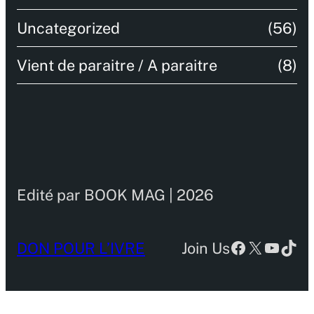
Uncategorized
(56)
Vient de paraitre / A paraitre
(8)
Edité par BOOK MAG | 2026
Facebook
X
YouTu
TikT
DON POUR L’IVRE
Join Us