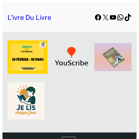
Facebook
X
YouTube
Whats
TikT
L’ivre Du Livre