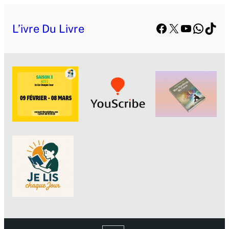
Facebook
X
YouTube
Whats
TikT
L’ivre Du Livre