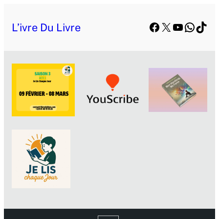
Facebook
X
YouTube
Whats
TikT
L’ivre Du Livre