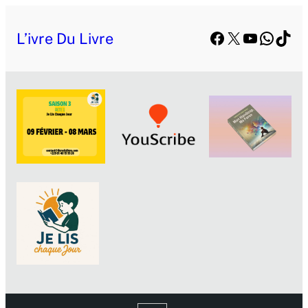
Facebook
X
YouTube
Whats
TikT
L’ivre Du Livre