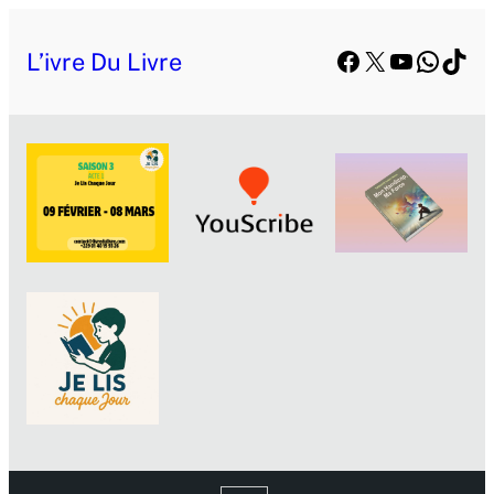
Facebook
X
YouTube
Whats
TikT
L’ivre Du Livre