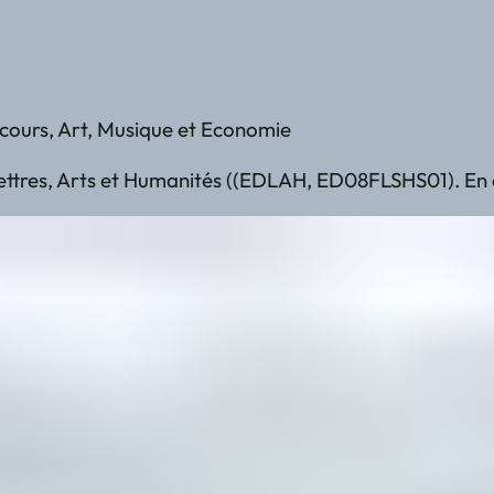
scours, Art, Musique et Economie
tres, Arts et Humanités ((EDLAH, ED08FLSHS01). En col