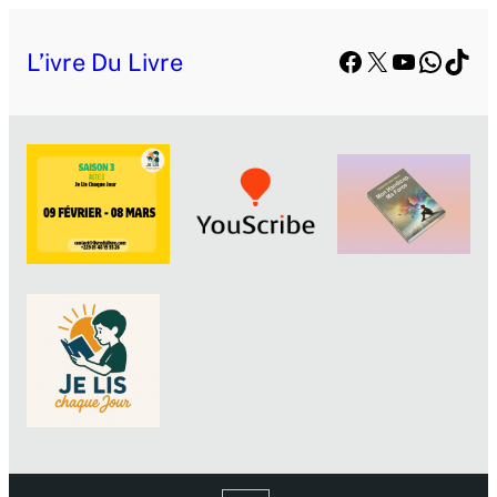
Facebook
X
YouTube
Whats
TikT
L’ivre Du Livre