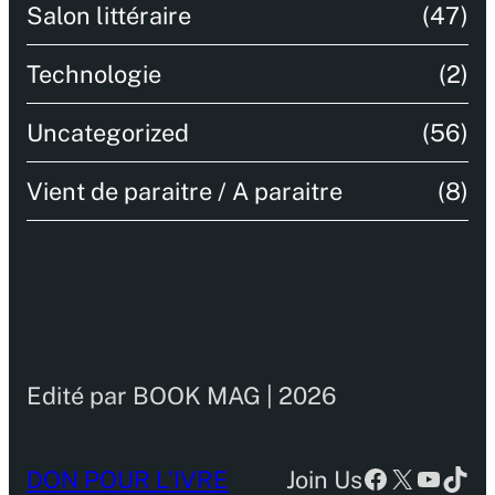
Salon littéraire
(47)
Technologie
(2)
Uncategorized
(56)
Vient de paraitre / A paraitre
(8)
Edité par BOOK MAG | 2026
Facebook
X
YouTu
TikT
DON POUR L’IVRE
Join Us