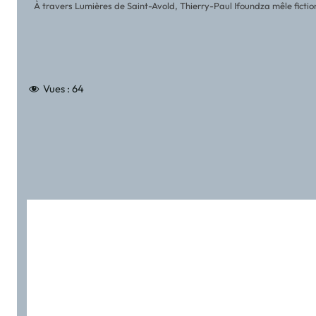
À travers Lumières de Saint-Avold, Thierry-Paul Ifoundza mêle fictio
Vues :
64