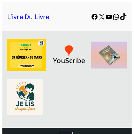
Facebook
X
YouTube
Whats
TikT
L’ivre Du Livre