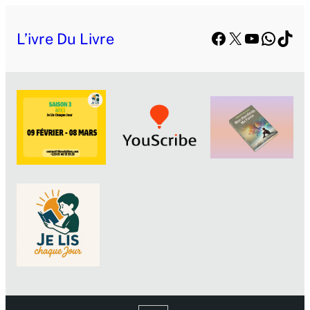
Facebook
X
YouTube
Whats
TikT
L’ivre Du Livre