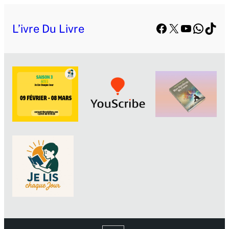
Facebook
X
YouTube
Whats
TikT
L’ivre Du Livre