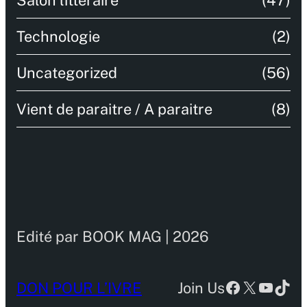
Salon littéraire
(47)
Technologie
(2)
Uncategorized
(56)
Vient de paraitre / A paraitre
(8)
Edité par BOOK MAG | 2026
Facebook
X
YouTu
TikT
DON POUR L’IVRE
Join Us