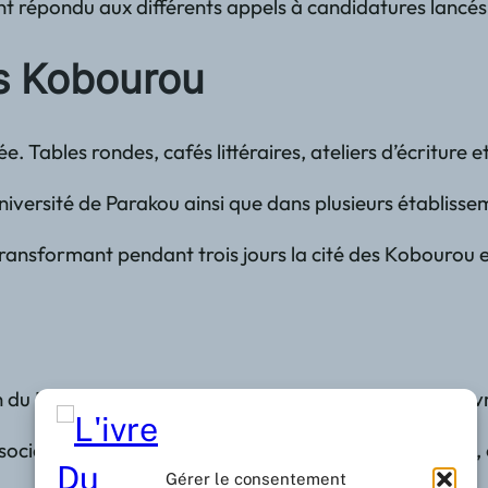
ant répondu aux différents appels à candidatures lancés
des Kobourou
 Tables rondes, cafés littéraires, ateliers d’écriture 
’Université de Parakou ainsi que dans plusieurs établis
 transformant pendant trois jours la cité des Kobourou 
n du FELIPA a voulu rappeler le rôle fondamental du livr
sociale. Elle favorise le dialogue entre les générations
Gérer le consentement