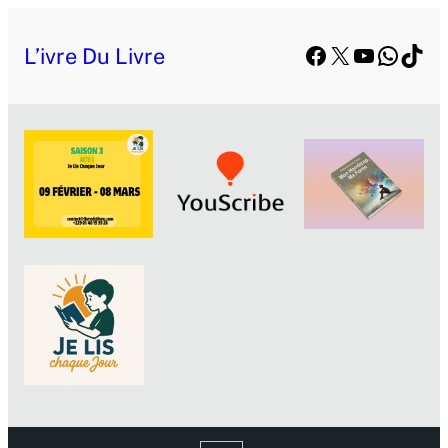
Facebook
X
YouTube
Whats
TikT
L’ivre Du Livre