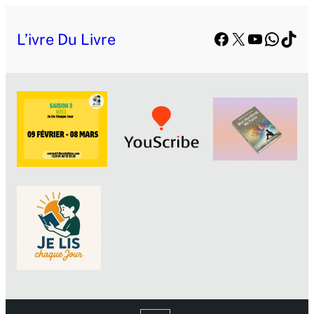
Facebook
X
YouTube
Whats
TikT
L’ivre Du Livre