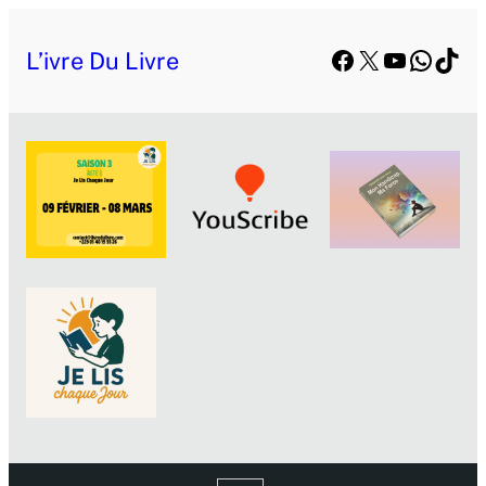
Facebook
X
YouTube
Whats
TikT
L’ivre Du Livre