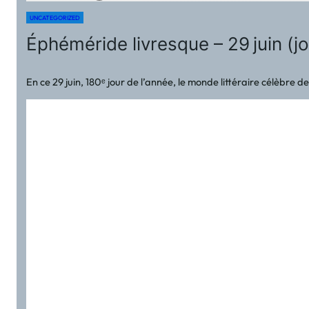
UNCATEGORIZED
Éphéméride livresque – 29 juin (jo
En ce 29 juin, 180ᵉ jour de l’année, le monde littéraire célèbr