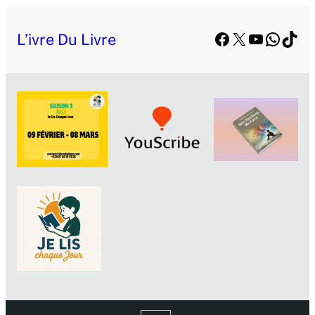
Facebook
X
YouTube
Whats
TikT
L’ivre Du Livre