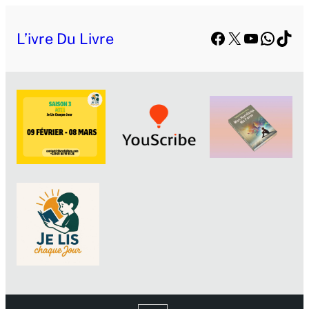
Facebook
X
YouTube
Whats
TikT
L’ivre Du Livre