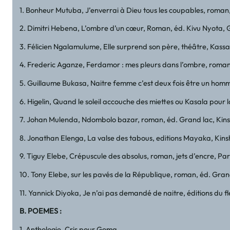
1. Bonheur Mutuba, J’enverrai à Dieu tous les coupables, roman
2. Dimitri Hebena, L’ombre d’un cœur, Roman, éd. Kivu Nyota,
3. Félicien Ngalamulume, Elle surprend son père, théâtre, Kassa
4. Frederic Aganze, Ferdamor : mes pleurs dans l’ombre, roman,
5. Guillaume Bukasa, Naitre femme c’est deux fois être un hom
6. Higelin, Quand le soleil accouche des miettes ou Kasala pour 
7. Johan Mulenda, Ndombolo bazar, roman, éd. Grand lac, Kin
8. Jonathan Elenga, La valse des tabous, editions Mayaka, Kin
9. Tiguy Elebe, Crépuscule des absolus, roman, jets d’encre, Par
10. Tony Elebe, sur les pavés de la République, roman, éd. Gra
11. Yannick Diyoka, Je n’ai pas demandé de naitre, éditions du 
B. POEMES :
1. Anthologie, Cris pour Goma,