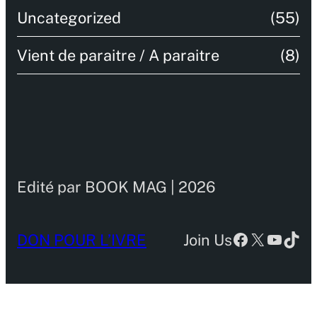
Uncategorized
(55)
Vient de paraitre / A paraitre
(8)
Edité par BOOK MAG | 2026
Facebook
X
YouTu
TikT
DON POUR L’IVRE
Join Us