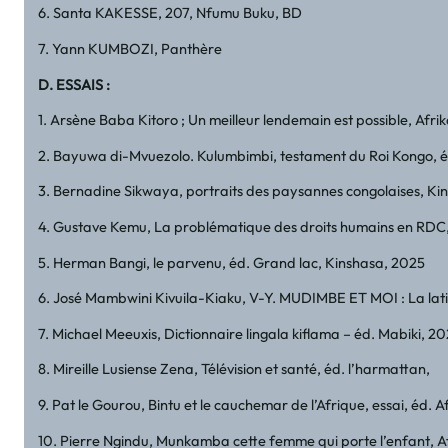
6. Santa KAKESSE, 207, Nfumu Buku, BD
7. Yann KUMBOZI, Panthère
D. ESSAIS :
1. Arsène Baba Kitoro ; Un meilleur lendemain est possible, Afri
2. Bayuwa di-Mvuezolo. Kulumbimbi, testament du Roi Kongo, é
3. Bernadine Sikwaya, portraits des paysannes congolaises, Ki
4. Gustave Kemu, La problématique des droits humains en RDC,
5. Herman Bangi, le parvenu, éd. Grand lac, Kinshasa, 2025
6. José Mambwini Kivuila-Kiaku, V-Y. MUDIMBE ET MOI : La lati
7. Michael Meeuxis, Dictionnaire lingala kiflama – éd. Mabiki, 2
8. Mireille Lusiense Zena, Télévision et santé, éd. l’harmattan,
9. Pat le Gourou, Bintu et le cauchemar de l’Afrique, essai, éd. 
10. Pierre Ngindu, Munkamba cette femme qui porte l’enfant, A