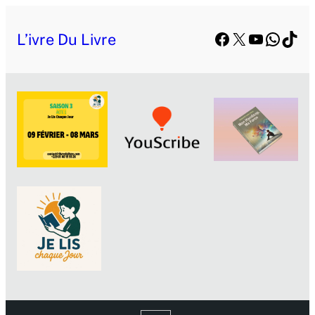
Facebook
X
YouTube
Whats
TikT
L’ivre Du Livre