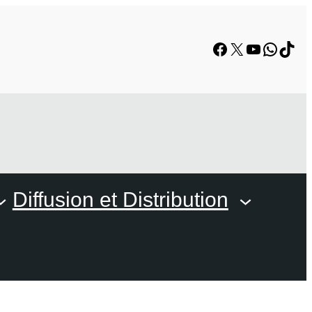
Facebook
X
YouTube
Whats
TikT
Diffusion et Distribution