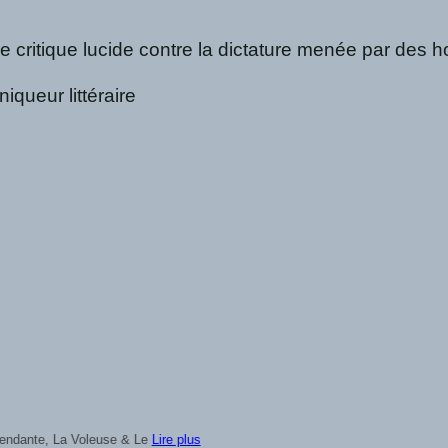
 critique lucide contre la dictature menée par des h
queur littéraire
mêle amour, mystère et surnaturel dans un récit
Lire plus