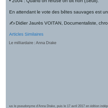
• 2004 : Quand on refuse on dit non (Seuil).
En attendant le vote des bêtes sauvages est une
✍️ Didier Jaurès VOITAN, Documentaliste, chroni
Articles Similaires
Sylvana : Michel Pagel
Sylvana de Michel Pagel est un roman fantastique de 180 pages qui 