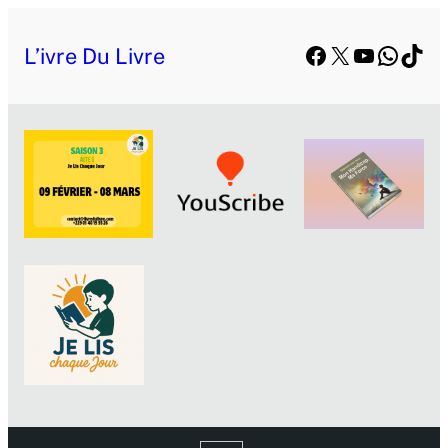
Facebook
X
YouTube
Whats
TikT
L’ivre Du Livre