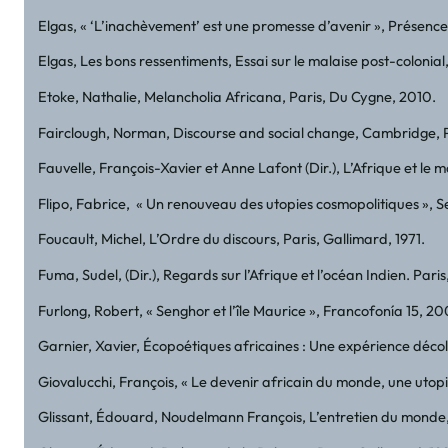
Elgas, « ‘L’inachèvement’ est une promesse d’avenir », Présence 
Elgas, Les bons ressentiments, Essai sur le malaise post-colonia
Etoke, Nathalie, Melancholia Africana, Paris, Du Cygne, 2010.
Fairclough, Norman, Discourse and social change, Cambridge, Po
Fauvelle, François-Xavier et Anne Lafont (Dir.), L’Afrique et le 
Flipo, Fabrice, « Un renouveau des utopies cosmopolitiques », Se
Foucault, Michel, L’Ordre du discours, Paris, Gallimard, 1971.
Fuma, Sudel, (Dir.), Regards sur l’Afrique et l’océan Indien. Pari
Furlong, Robert, « Senghor et l’île Maurice », Francofonía 15, 2
Garnier, Xavier, Écopoétiques africaines : Une expérience décolo
Giovalucchi, François, « Le devenir africain du monde, une utop
Glissant, Édouard, Noudelmann François, L’entretien du monde, 