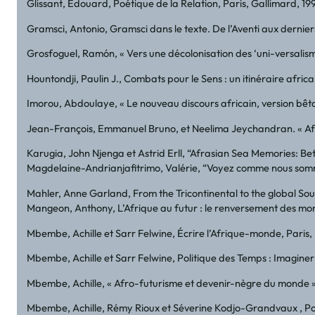
Glissant, Édouard, Poétique de la Relation, Paris, Gallimard, 19
Gramsci, Antonio, Gramsci dans le texte. De l’Aventi aux derniers é
Grosfoguel, Ramón, « Vers une décolonisation des ‘uni-versalisme
Hountondji, Paulin J., Combats pour le Sens : un itinéraire afric
Imorou, Abdoulaye, « Le nouveau discours africain, version bêta »
Jean-François, Emmanuel Bruno, et Neelima Jeychandran. « Africa
Karugia, John Njenga et Astrid Erll, “Afrasian Sea Memories: B
Magdelaine-Andrianjafitrimo, Valérie, “Voyez comme nous somme
Mahler, Anne Garland, From the Tricontinental to the global Sout
Mangeon, Anthony, L’Afrique au futur : le renversement des mond
Mbembe, Achille et Sarr Felwine, Écrire l’Afrique-monde, Paris,
Mbembe, Achille et Sarr Felwine, Politique des Temps : Imaginer 
Mbembe, Achille, « Afro-futurisme et devenir-nègre du monde », P
Mbembe, Achille, Rémy Rioux et Séverine Kodjo-Grandvaux , Pou