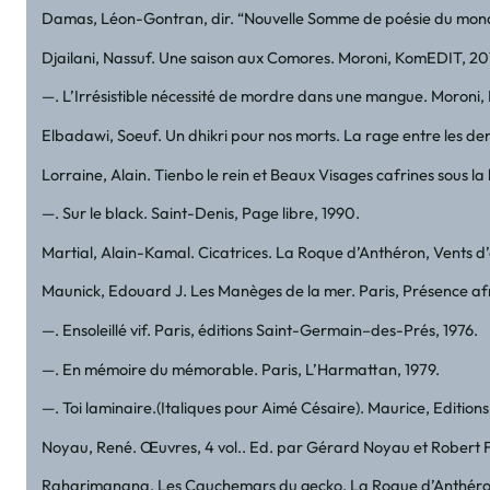
Damas, Léon-Gontran, dir. “Nouvelle Somme de poésie du monde 
Djailani, Nassuf. Une saison aux Comores. Moroni, KomEDIT, 20
—. L’Irrésistible nécessité de mordre dans une mangue. Moroni
Elbadawi, Soeuf. Un dhikri pour nos morts. La rage entre les den
Lorraine, Alain. Tienbo le rein et Beaux Visages cafrines sous l
—. Sur le black. Saint-Denis, Page libre, 1990.
Martial, Alain-Kamal. Cicatrices. La Roque d’Anthéron, Vents d’a
Maunick, Edouard J. Les Manèges de la mer. Paris, Présence afr
—. Ensoleillé vif. Paris, éditions Saint-Germain–des-Prés, 1976.
—. En mémoire du mémorable. Paris, L’Harmattan, 1979.
—. Toi laminaire.(Italiques pour Aimé Césaire). Maurice, Editions
Noyau, René. Œuvres, 4 vol.. Ed. par Gérard Noyau et Robert F
Raharimanana. Les Cauchemars du gecko. La Roque d’Anthéron, 