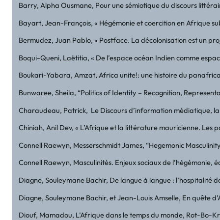
Barry, Alpha Ousmane, Pour une sémiotique du discours littérai
Bayart, Jean-François, « Hégémonie et coercition en Afrique subsa
Bermudez, Juan Pablo, « Postface. La décolonisation est un projet
Boqui-Queni, Laëtitia, « De l’espace océan Indien comme espace 
Boukari-Yabara, Amzat, Africa unite!: une histoire du panafrica
Bunwaree, Sheila, “Politics of Identity – Recognition, Representa
Charaudeau, Patrick, Le Discours d’information médiatique, la 
Chiniah, Anil Dev, « L’Afrique et la littérature mauricienne. Les p
Connell Raewyn, Messerschmidt James, “Hegemonic Masculinity : 
Connell Raewyn, Masculinités. Enjeux sociaux de l’hégémonie, é
Diagne, Souleymane Bachir, De langue à langue : l’hospitalité de
Diagne, Souleymane Bachir, et Jean-Louis Amselle, En quête d’Af
Diouf, Mamadou, L’Afrique dans le temps du monde, Rot-Bo-Kr