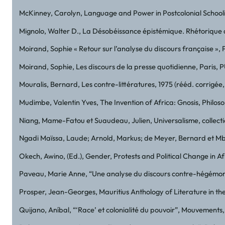
McKinney, Carolyn, Language and Power in Postcolonial Schoolin
Mignolo, Walter D., La Désobéissance épistémique. Rhétorique de 
Moirand, Sophie « Retour sur l’analyse du discours française », 
Moirand, Sophie, Les discours de la presse quotidienne, Paris, 
Mouralis, Bernard, Les contre-littératures, 1975 (rééd. corrigée
Mudimbe, Valentin Yves, The Invention of Africa: Gnosis, Philoso
Niang, Mame-Fatou et Suaudeau, Julien, Universalisme, collecti
Ngadi Maïssa, Laude; Arnold, Markus; de Meyer, Bernard et Mbég
Okech, Awino, (Ed.), Gender, Protests and Political Change in
Paveau, Marie Anne, “Une analyse du discours contre-hégémonique.
Prosper, Jean-Georges, Mauritius Anthology of Literature in the 
Quijano, Aníbal, “‘Race’ et colonialité du pouvoir”, Mouvements, 