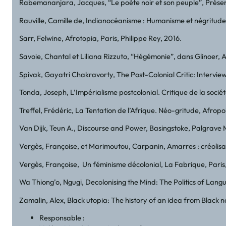
Rabemananjara, Jacques, “Le poète noir et son peuple”, Présen
Rauville, Camille de, Indianocéanisme : Humanisme et négritude 
Sarr, Felwine, Afrotopia, Paris, Philippe Rey, 2016.
Savoie, Chantal et Liliana Rizzuto, “Hégémonie”, dans Glinoer, A
Spivak, Gayatri Chakravorty, The Post-Colonial Critic: Intervi
Tonda, Joseph, L’Impérialisme postcolonial. Critique de la socié
Treffel, Frédéric, La Tentation de l’Afrique. Néo-gritude, Afrop
Van Dijk, Teun A., Discourse and Power, Basingstoke, Palgrave
Vergès, Françoise, et Marimoutou, Carpanin, Amarres : créolis
Vergès, Françoise, Un féminisme décolonial, La Fabrique, Paris
Wa Thiong’o, Ngugi, Decolonising the Mind: The Politics of Langua
Zamalin, Alex, Black utopia: The history of an idea from Black n
Responsable :