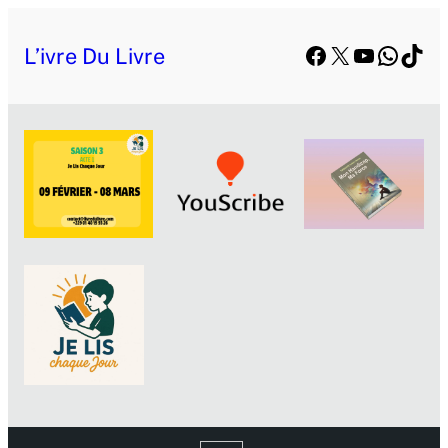
Facebook
X
YouTube
Whats
TikT
L’ivre Du Livre