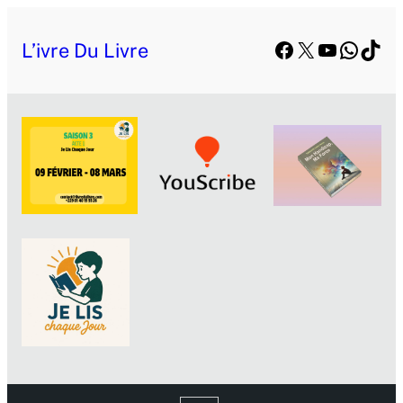
Facebook
X
YouTube
Whats
TikT
L’ivre Du Livre