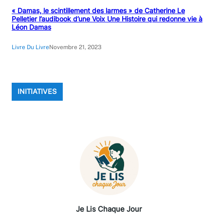
« Damas, le scintillement des larmes » de Catherine Le
Pelletier l’audibook d’une Voix Une Histoire qui redonne vie à
Léon Damas
Livre Du Livre
Novembre 21, 2023
INITIATIVES
Je Lis Chaque Jour