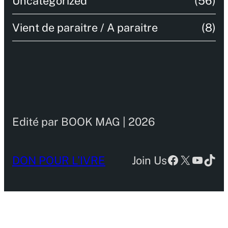
Uncategorized
(56)
Vient de paraitre / A paraitre
(8)
Edité par BOOK MAG | 2026
Facebook
X
YouTu
TikT
DON POUR L’IVRE
Join Us