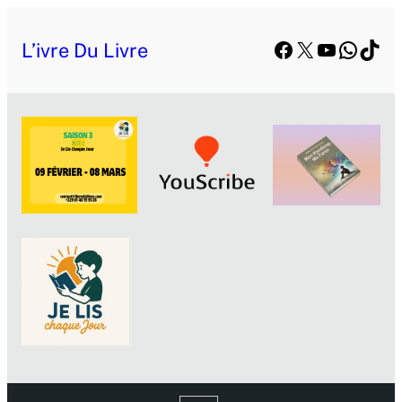
Aller
Facebook
X
YouTube
Whats
TikT
au
L’ivre Du Livre
contenu