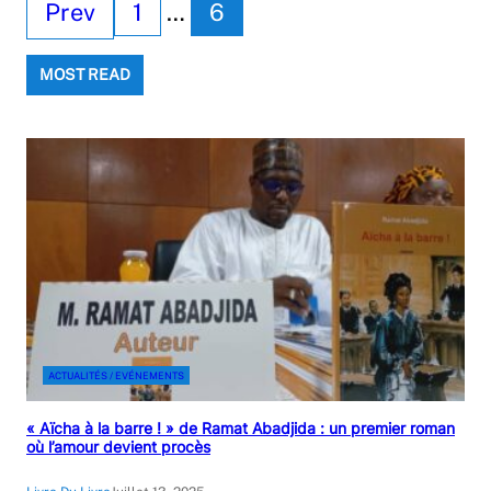
Prev
1
…
6
MOST READ
ACTUALITÉS / EVÉNEMENTS
« Aïcha à la barre ! » de Ramat Abadjida : un premier roman
où l’amour devient procès