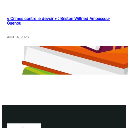
« Crimes contre le devoir » : Briston Wilfried Amoussou-
Guenou
Avril 14, 2026