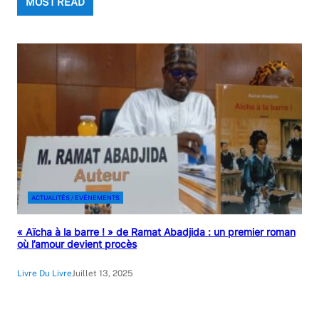
MOST READ
ACTUALITÉS / EVÉNEMENTS
« Aïcha à la barre ! » de Ramat Abadjida : un premier roman
où l’amour devient procès
Livre Du Livre
Juillet 13, 2025