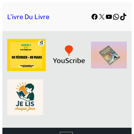
Aller
Facebook
X
YouTube
Whats
TikT
au
L’ivre Du Livre
contenu