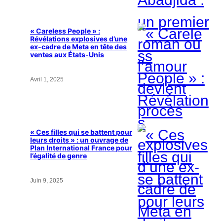
« Careless People » :
Révélations explosives d’une
ex-cadre de Meta en tête des
ventes aux États-Unis
Avril 1, 2025
« Ces filles qui se battent pour
leurs droits » : un ouvrage de
Plan International France pour
l’égalité de genre
Juin 9, 2025