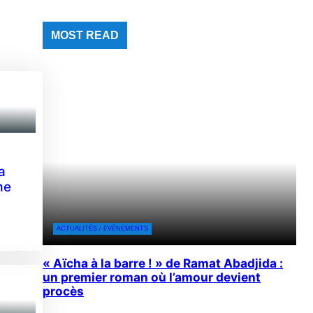
MOST READ
a
me
ACTUALITÉS / EVÉNEMENTS
« Aïcha à la barre ! » de Ramat Abadjida :
un premier roman où l’amour devient
procès