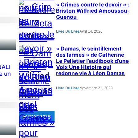
« Crimes contre le devoir » :
Briston Wilfried Amoussou-
Guenou
Livre Du Livre
Avril 14, 2026
« Damas, le scintillement
des larmes » de Catherine
Le Pelletier l’audibook d’une
NALI
Voix Une Histoire qui
redonne vie à Léon Damas
e un
Livre Du Livre
Novembre 21, 2023
,
INITIATIVES