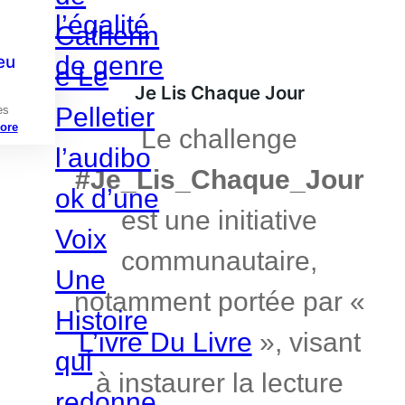
eu
Je Lis Chaque Jour
es
ore
Le challenge
#Je_Lis_Chaque_Jour
est une initiative
communautaire,
notamment portée par «
L’ivre Du Livre
», visant
à instaurer la lecture