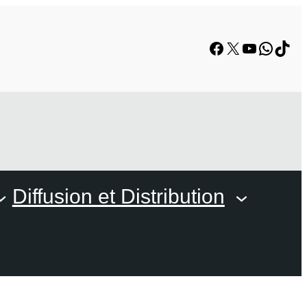
Facebook
X
YouTube
Whats
TikT
Diffusion et Distribution