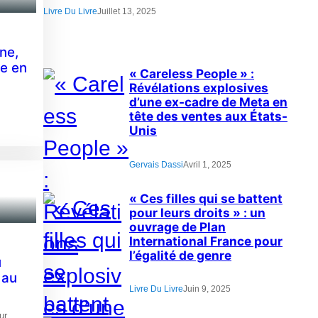
Livre Du Livre
Juillet 13, 2025
ne,
ue en
« Careless People » :
Révélations explosives
d’une ex-cadre de Meta en
tête des ventes aux États-
Unis
Gervais Dassi
Avril 1, 2025
« Ces filles qui se battent
pour leurs droits » : un
ouvrage de Plan
International France pour
l’égalité de genre
u
 au
Livre Du Livre
Juin 9, 2025
ur