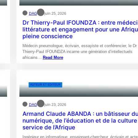
DAG
juin 25, 2026
Dr Thierry-Paul IFOUNDZA : entre médeci
littérature et engagement pour une Afriq
pleine conscience
Médecin pneumologue, écrivain, essayiste et conférencier, le Dr
Thierry-Paul IFOUNDZA incarne une génération d’intellectuels
africains…
Read More
AUTEUR ET EDITEUR
DAG
juin 23, 2026
Armand Claude ABANDA : un bâtisseur d
numérique, de l’éducation et de la culture
service de l’Afrique
Ingénieur en informatique, enseignant-chercheur, écrivain et acte