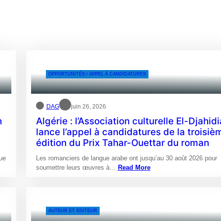
OPPORTUNITÉS / APPEL À CANDIDATURES
DAG
juin 26, 2026
n
Algérie : l’Association culturelle El-Djahidi
lance l’appel à candidatures de la troisiè
édition du Prix Tahar-Ouettar du roman
que
Les romanciers de langue arabe ont jusqu’au 30 août 2026 pour
soumettre leurs œuvres à…
Read More
AUTEUR ET EDITEUR