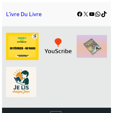
Facebook
X
YouTube
Whats
TikT
L’ivre Du Livre