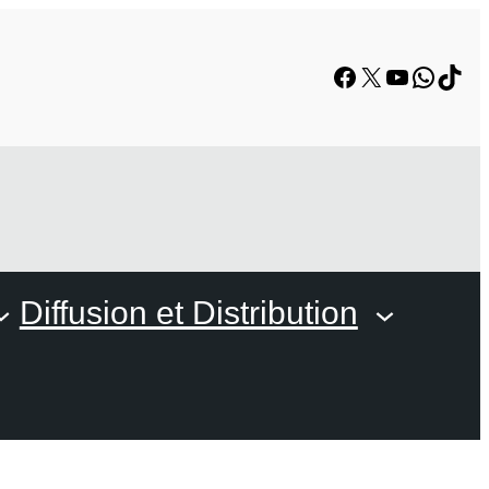
Facebook
X
YouTube
Whats
TikT
Diffusion et Distribution