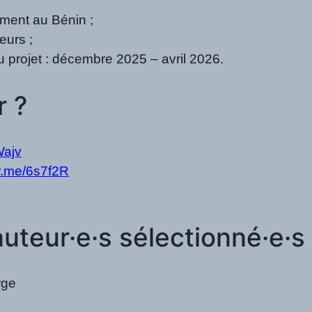
ement au Bénin ;
eurs ;
u projet : décembre 2025 – avril 2026.
r ?
Wajv
lr.me/6s7f2R
uteur·e·s sélectionné·e·s
rge