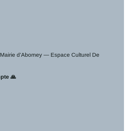
— Mairie d’Abomey — Espace Culturel De
pte 🙏