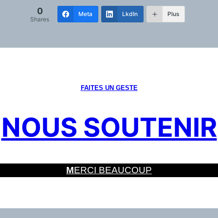
0
Meta
LkdIn
Plus
Shares
FAITES UN GESTE
NOUS SOUTENIR
M
ERCI BEAUCOUP