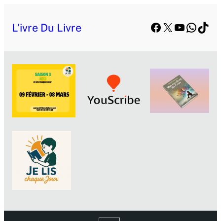
Facebook
X
YouTube
Whats
TikT
L’ivre Du Livre