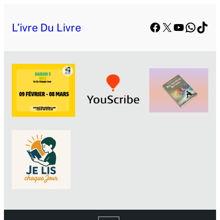
Facebook
X
YouTube
Whats
TikT
L’ivre Du Livre